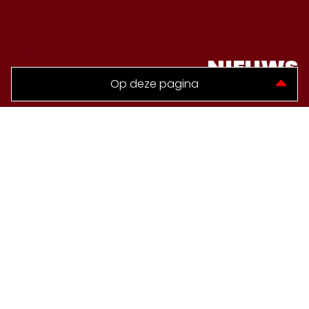
NIEUWS
TERUG NAAR NIEUWS
PUNTENDELING VOOR
WVV MO17 EN NEC MO17
WVV MO 17-1 en NEC Delfzijl MO17-1 delen de punten
De meiden van Boelo Niemeijer en Peter Vrieze komen
niet verder dan een gelijkspel.
Voorafgaand aan deze wedstrijd wisten de meiden