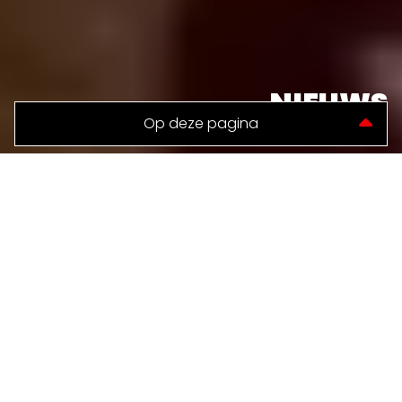
NIEUWS
TERUG NAAR NIEUWS
WVV MO17 PAKT EEN
PUNT TEGEN DE
LEEUWARDER
ZWALUWEN MO17-1
WVV MO17-1 pakt een welverdiende punt tegen de nr
3 Leeuwarder Zwaluwen MO17-1!!