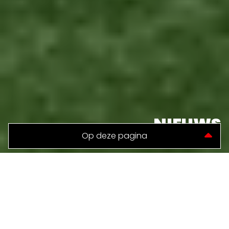
NIEUWS
TERUG NAAR NIEUWS
WVV JO9-2 WINT IN HET
ZONNETJE