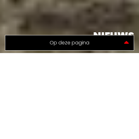
NIEUWS
TERUG NAAR NIEUWS
WVV JO11-1 WINT NIPT
VAN ACHILLES JO11-1
Jo11-1 pakt 3 punten in spannende zege!
het was een spannende dag vandaag op het
sportpark want vandaag was ronde 2 om foto's te
maken voor het grote stickerboek van wvv samen