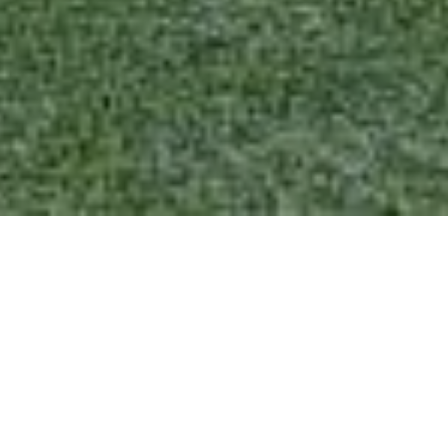
UG NAAR NIEUWS
OLLE BUIT VO
O13