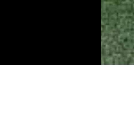
TER
V
M